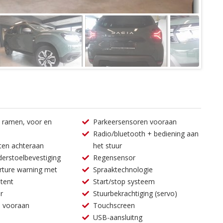
e ramen, voor en
Parkeersensoren vooraan
Radio/bluetooth + bediening aan
iten achteraan
het stuur
derstoelbevestiging
Regensensor
rture warning met
Spraaktechnologie
tent
Start/stop systeem
r
Stuurbekrachtiging (servo)
n vooraan
Touchscreen
USB-aansluitng