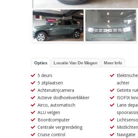
Opties
Locatie Van De Wagen
Meer Info
5 deurs
Elektrisch
5 zitplaatsen
achter
Achteruitrijcamera
Getinte ru
Actieve dodhoekverklikker
ISOFIX kin
Airco, automatisch
Lane depa
ALU velgen
spoorassis
Boordcomputer
Lichtsenso
Centrale vergrendeling
Mistlichte
Cruise control
Navigatie