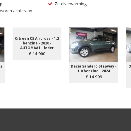
lp
Zetelverwarming
nsoren achteraan
Citroën C5 Aircross - 1.2
benzine - 2020 -
AUTOMAAT - leder
€ 14.900
.2
Dacia Sandero Stepway -
O
1.0 benzine - 2024
€ 14.999