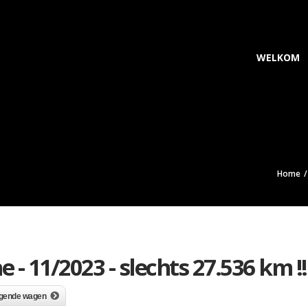
WELKOM
Home
e - 11/2023 - slechts 27.536 km !!
lgende wagen