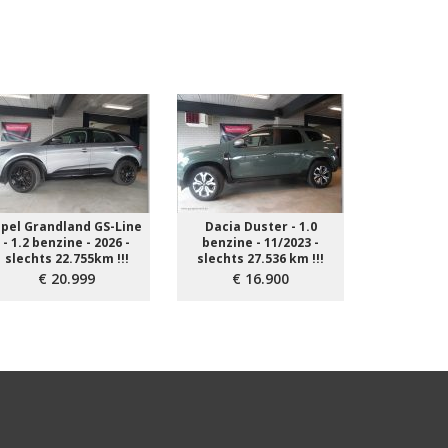
pel Grandland GS-Line
Dacia Duster - 1.0
Peugeot 
- 1.2 benzine - 2026 -
benzine - 11/2023 -
diesel - 2
slechts 22.755km !!!
slechts 27.536 km !!!
33.1
€ 20.999
€ 16.900
€ 2