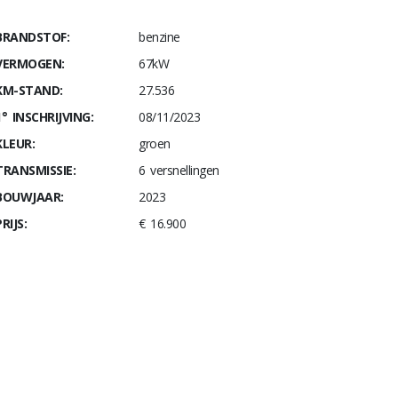
BRANDSTOF:
benzine
VERMOGEN:
67kW
KM-STAND:
27.536
1° INSCHRIJVING:
08/11/2023
KLEUR:
groen
TRANSMISSIE:
6 versnellingen
BOUWJAAR:
2023
RIJS:
€ 16.900