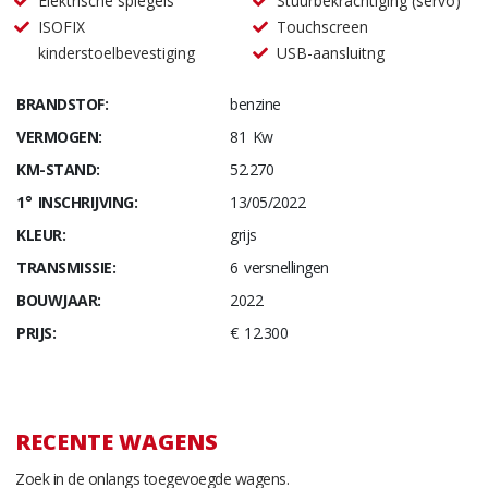
Elektrische spiegels
Stuurbekrachtiging (servo)
ISOFIX
Touchscreen
kinderstoelbevestiging
USB-aansluitng
BRANDSTOF:
benzine
VERMOGEN:
81 Kw
KM-STAND:
52.270
1° INSCHRIJVING:
13/05/2022
KLEUR:
grijs
TRANSMISSIE:
6 versnellingen
BOUWJAAR:
2022
PRIJS:
€ 12.300
RECENTE WAGENS
Zoek in de onlangs toegevoegde wagens.