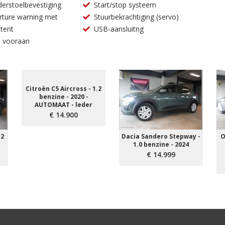
derstoelbevestiging
Start/stop systeem
rture warning met
Stuurbekrachtiging (servo)
tent
USB-aansluitng
n vooraan
Citroën C5 Aircross - 1.2
benzine - 2020 -
AUTOMAAT - leder
€ 14.900
.2
Dacia Sandero Stepway -
O
1.0 benzine - 2024
€ 14.999