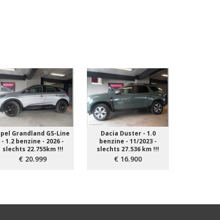
pel Grandland GS-Line
Dacia Duster - 1.0
Peugeot 
- 1.2 benzine - 2026 -
benzine - 11/2023 -
diesel - 2
slechts 22.755km !!!
slechts 27.536 km !!!
33.1
€ 20.999
€ 16.900
€ 2