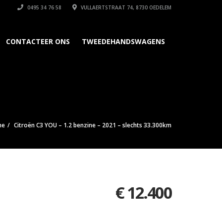
0495 34 76 58
VULLAERTSTRAAT 74, 8730 OEDELEM
CONTACTEER ONS
TWEEDEHANDSWAGENS
me
Citroën C3 YOU – 1.2 benzine – 2021 – slechts 33.300km
€
12.400