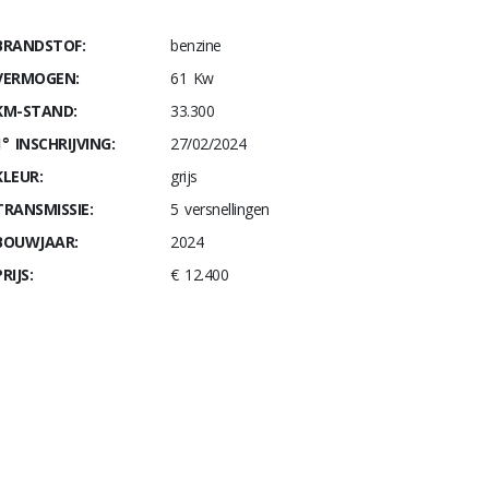
BRANDSTOF:
benzine
VERMOGEN:
61 Kw
KM-STAND:
33.300
1° INSCHRIJVING:
27/02/2024
KLEUR:
grijs
TRANSMISSIE:
5 versnellingen
BOUWJAAR:
2024
RIJS:
€ 12.400