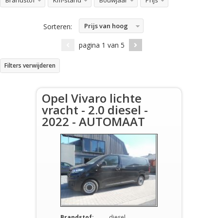
Brandstof
Km-stand
Bouwjaar
Prijs
Prijs van hoog
Sorteren:
naar laag
pagina
1
van
5
Filters verwijderen
Opel Vivaro lichte
vracht - 2.0 diesel -
2022 - AUTOMAAT
Brandstof:
diesel