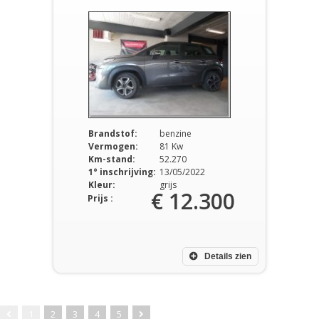
Brandstof:
benzine
Vermogen:
81 Kw
Km-stand:
52.270
1° inschrijving:
13/05/2022
Kleur:
grijs
€ 12.300
Prijs :
Details zien
1
2
3
4
5